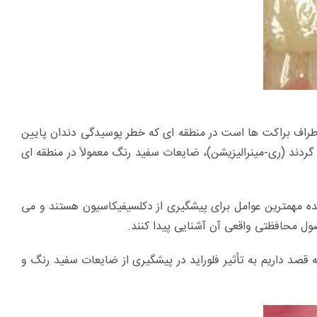
اطراف براکت ها است در منطقه ای که خطر پوسیدگی دندان پایین
ردند (ری-مینرالیزیشن)، ضایعات سفید رنگ معمولاً در منطقه ای
یده مهمترین عوامل برای پیشگیری از دکلسیفیکاسیون هستند و می
اصول محافظتی واقعی آن آشنایی پیدا کنند.
 قصد داریم به تأثیر فلوراید در پیشگیری از ضایعات سفید رنگ و