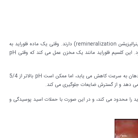
فلوراید مهمترین ماده ضد پوسیدگی دندان است. یون های فلوراید از دمینرالیزیشن جلوگیری می کنند و تأثیر معدنی سازی مجدد (ریمینرالیزیشن remineralization) دارند. وقتی یک ماده فلوراید به
صورت موضعی اعمال می شود، ماده ای شبیه کلسیم فلوراید درون پلاک های روی سطح دندان ها یا درون ضایعات اولیه شکل می گیرد. این کلسیم فلوراید مانند یک مخزن عمل می کند که وقتی pH
وقتی pH به کمتر از سطح خاصی کاهش پیدا می کند، تأثیر محافظت کنندگی فلوراید به سرعت کاهش می یابد. پس از باندینگ، pH دهان به سرعت کاهش می یابد، اما ممکن است pH بالاتر از 5/4
می دهد و از گسترش ضایعات جلوگیری می کند.
پیدا می کنند و pH دهان تا 5/4 کاهش می یابد، و تأثیرات فلوراید را محدود می کند، و در این صورت با حملات اسید پوسیدگی و