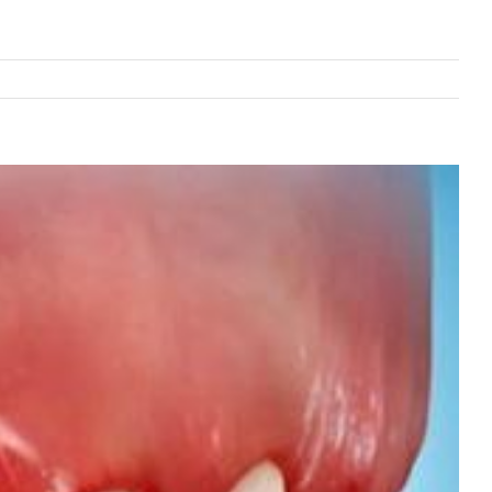
View
Larger
Image