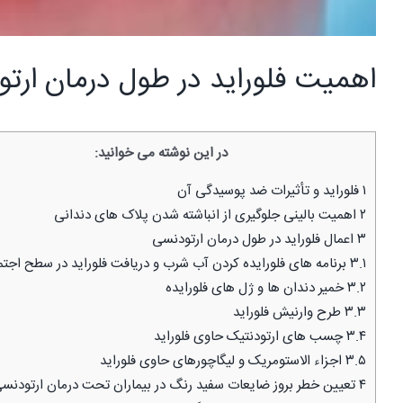
اهمیت فلوراید در طول درمان ارت
در این نوشته می خوانید:
۱
فلوراید و تأثیرات ضد پوسیدگی آن
۲
اهمیت بالینی جلوگیری از انباشته شدن پلاک های دندانی
۳
اعمال فلوراید در طول درمان ارتودنسی
۳.۱
برنامه های فلورایده کردن آب شرب و دریافت فلوراید در سطح اجت
۳.۲
خمیر دندان ها و ژل های فلورایده
۳.۳
طرح وارنیش فلوراید
۳.۴
چسب های ارتودنتیک حاوی فلوراید
۳.۵
اجزاء الاستومریک و لیگاچورهای حاوی فلوراید
۴
تعیین خطر بروز ضایعات سفید رنگ در بیماران تحت درمان ارتودنس